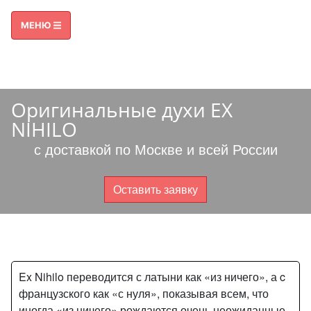
ПРИЕМ ЗВОНКОВ С 09:00 ДО 21:00
МЕНЮ
8 800 600-38-49
8 499 325-46-00
БЕСПЛАТНО ПО РОССИИ
Оригинальные духи EX
NIHILO
с доставкой по Москве и всей России
Оставить заявку
Ex Nihilo переводится с латыни как «из ничего», а c
французского как «с нуля», показывая всем, что
иногда «из ничего» рождаются очень неожиданные,