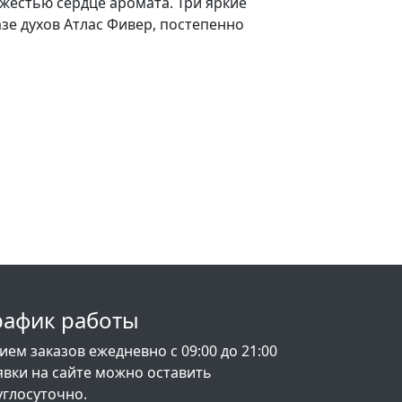
жестью сердце аромата. Три яркие
е духов Атлас Фивер, постепенно
рафик работы
ием заказов ежедневно с 09:00 до 21:00
явки на сайте можно оставить
углосуточно.