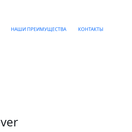
НАШИ ПРЕИМУЩЕСТВА
КОНТАКТЫ
гинальные духи EX NI
с доставкой по Москве и всей России
ever