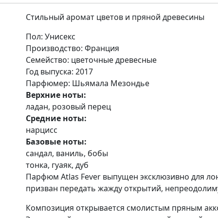
Стильный аромат цветов и пряной древесины
Пол
: Унисекс
Производство
: Франция
Семейство
: цветочные древесные
Год выпуска
: 2017
Парфюмер
: Шьямала Мезондье
Верхние ноты:
ладан, розовый перец
Средние ноты:
нарцисс
Базовые ноты:
сандал, ваниль, бобы
тонка, гуаяк, дуб
Парфюм Atlas Fever выпущен эксклюзивно для лон
призван передать жажду открытий, непреодолиму
Композиция открывается смолистым пряным акко