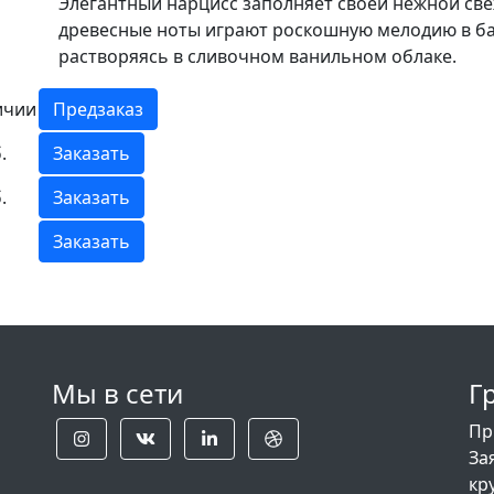
Элегантный нарцисс заполняет своей нежной све
древесные ноты играют роскошную мелодию в баз
растворяясь в сливочном ванильном облаке.
ичии
Предзаказ
.
Заказать
.
Заказать
Заказать
Мы в сети
Г
Пр
За
кр